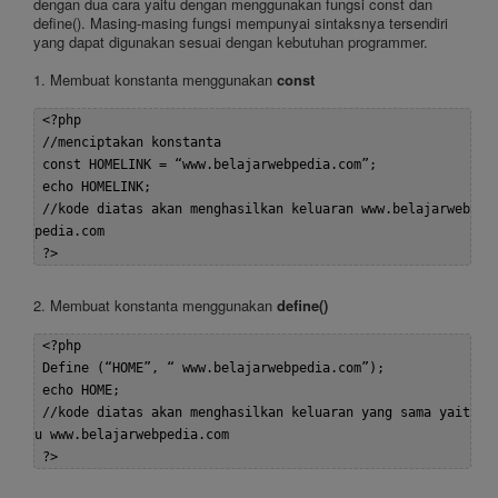
dengan dua cara yaitu dengan menggunakan fungsi const dan
define(). Masing-masing fungsi mempunyai sintaksnya tersendiri
yang dapat digunakan sesuai dengan kebutuhan programmer.
1. Membuat konstanta menggunakan
const
 <?php  

 //menciptakan konstanta  

 const HOMELINK = “www.belajarwebpedia.com”;   

 echo HOMELINK;  

 //kode diatas akan menghasilkan keluaran www.belajarweb
pedia.com  

2. Membuat konstanta menggunakan
define()
 <?php  

 Define (“HOME”, “ www.belajarwebpedia.com”);  

 echo HOME;  

 //kode diatas akan menghasilkan keluaran yang sama yait
u www.belajarwebpedia.com  
