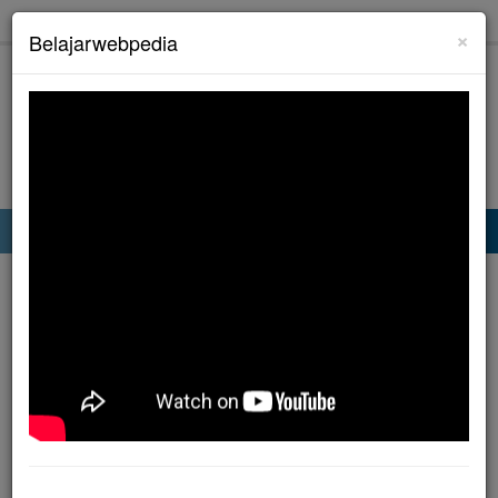
×
Belajarwebpedia
BELAJAR WEBPEDIA
Belajar Web Programming PHP, HTML, MySQL dan Tutorial
Beranda
»
Aplikasi Web
»
Belajar
»
PHP
»
Tutorial
»
Penggunaan Konstanta
Dalam PHP Untuk Menghitung Luas Lingkaran
Penggunaan Konstanta
Dalam PHP Untuk
Menghitung Luas