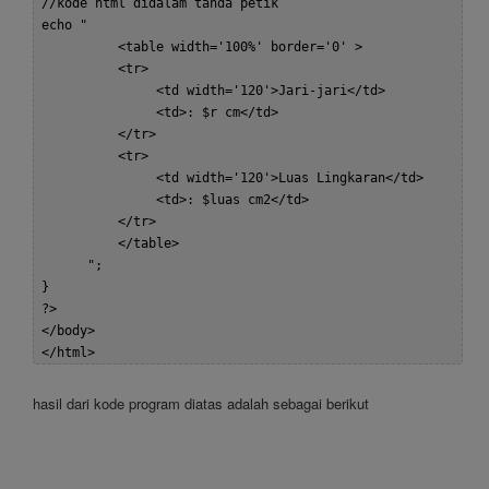
 //kode html didalam tanda petik  

 echo "  

           <table width='100%' border='0' >  

           <tr>  

                <td width='120'>Jari-jari</td>  

                <td>: $r cm</td>  

           </tr>  

           <tr>  

                <td width='120'>Luas Lingkaran</td>  

                <td>: $luas cm2</td>  

           </tr>  

           </table>  

       ";  

 }  

 ?>  

 </body>  

hasil dari kode program diatas adalah sebagai berikut