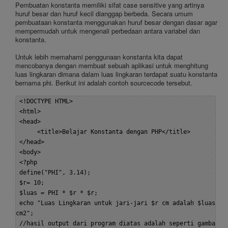
Pembuatan konstanta memiliki sifat case sensitive yang artinya
huruf besar dan huruf kecil dianggap berbeda. Secara umum
pembuataan konstanta menggunakan huruf besar dengan dasar agar
mempermudah untuk mengenali perbedaan antara variabel dan
konstanta.
Untuk lebih memahami penggunaan konstanta kita dapat
mencobanya dengan membuat sebuah aplikasi untuk menghitung
luas lingkaran dimana dalam luas lingkaran terdapat suatu konstanta
bernama phi. Berikut ini adalah contoh sourcecode tersebut.
 <!DOCTYPE HTML>  

 <html>  

 <head>  

      <title>Belajar Konstanta dengan PHP</title>  

 </head>  

 <body>  

 <?php  

 define("PHI", 3.14);  

 $r= 10;  

 $luas = PHI * $r * $r;  

 echo "Luas Lingkaran untuk jari-jari $r cm adalah $luas 
cm2";   

 //hasil output dari program diatas adalah seperti gamba