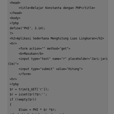
 <head>  

      <title>Belajar Konstanta dengan PHP</title>  

 </head>  

 <body>  

 <?php  

 define("PHI", 3.14);  

 ?>  

 <h2>Aplikasi Sederhana Menghitung Luas Lingkaran</h2>  

 <hr>  

      <form action="" method="get">  

      <b>Masukan</b>  

      <input type="text" name="r" placeholder="Jari-jari 
(Cm)">  

      <input type="submit" value="Hitung">  

      </form>  

 <hr>  

 <?php  

 $r = trim($_GET['r']);  

 $r = isset($r)?$r:'';  

 if (!empty($r))  

 {  

      $luas = PHI * $r *$r;  
