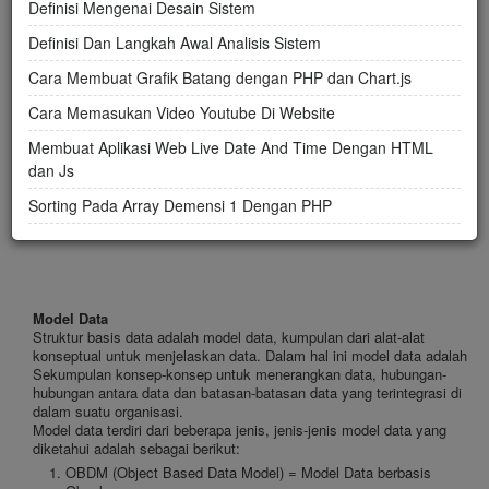
Definisi Mengenai Desain Sistem
Posted by
Admin
on
Friday, November 1, 2019
Definisi Dan Langkah Awal Analisis Sistem
Cara Membuat Grafik Batang dengan PHP dan Chart.js
Cara Memasukan Video Youtube Di Website
Membuat Aplikasi Web Live Date And Time Dengan HTML
dan Js
Sorting Pada Array Demensi 1 Dengan PHP
Model Data
Struktur basis data adalah model data, kumpulan dari alat-alat
konseptual untuk menjelaskan data. Dalam hal ini model data adalah
Sekumpulan konsep-konsep untuk menerangkan data, hubungan-
hubungan antara data dan batasan-batasan data yang terintegrasi di
dalam suatu organisasi.
Model data terdiri dari beberapa jenis, jenis-jenis model data yang
diketahui adalah sebagai berikut:
OBDM (Object Based Data Model) = Model Data berbasis