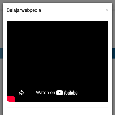
×
Belajarwebpedia
BELAJAR WEBPEDIA
Belajar Web Programming PHP, HTML, MySQL dan Tutorial
Beranda
»
Tanpa Label
»
Pengertian Model Data Dalam Struktur Basis Data
Pengertian Model Data
Dalam Struktur Basis
Data